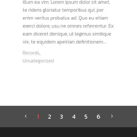
illum ea vim. Lorem ipsum dolor sit amet,
te ridens gloriatur temporibus qui, per
enim veritus probatus ad. Quo eu etiam
exerci dolore, usu ne omnes referrentur. Ex
eam diceret denique, ut legimus similique
vix, te equidem apeirian definitionem...
Records
,
Uncategorized
1
2
3
4
5
6