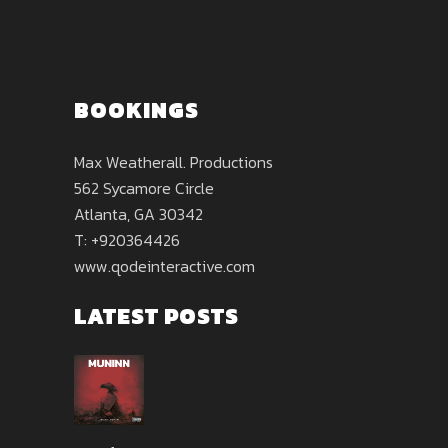
BOOKINGS
Max Weatherall. Productions
562 Sycamore Circle
Atlanta, GA 30342
T: +920364426
www.qodeinteractive.com
LATEST POSTS