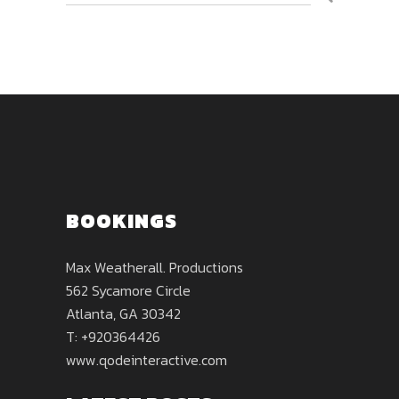
BOOKINGS
Max Weatherall. Productions
562 Sycamore Circle
Atlanta, GA 30342
T: +920364426
www.qodeinteractive.com