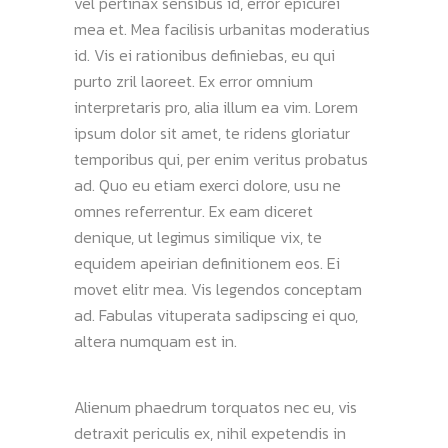
vel pertinax sensibus id, error epicurei
mea et. Mea facilisis urbanitas moderatius
id. Vis ei rationibus definiebas, eu qui
purto zril laoreet. Ex error omnium
interpretaris pro, alia illum ea vim. Lorem
ipsum dolor sit amet, te ridens gloriatur
temporibus qui, per enim veritus probatus
ad. Quo eu etiam exerci dolore, usu ne
omnes referrentur. Ex eam diceret
denique, ut legimus similique vix, te
equidem apeirian definitionem eos. Ei
movet elitr mea. Vis legendos conceptam
ad. Fabulas vituperata sadipscing ei quo,
altera numquam est in.
Alienum phaedrum torquatos nec eu, vis
detraxit periculis ex, nihil expetendis in