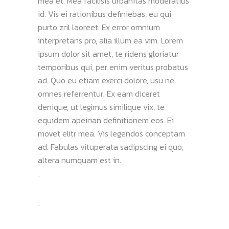
mea et. Mea facilisis urbanitas moderatius
id. Vis ei rationibus definiebas, eu qui
purto zril laoreet. Ex error omnium
interpretaris pro, alia illum ea vim. Lorem
ipsum dolor sit amet, te ridens gloriatur
temporibus qui, per enim veritus probatus
ad. Quo eu etiam exerci dolore, usu ne
omnes referrentur. Ex eam diceret
denique, ut legimus similique vix, te
equidem apeirian definitionem eos. Ei
movet elitr mea. Vis legendos conceptam
ad. Fabulas vituperata sadipscing ei quo,
altera numquam est in.
toto togel
situs togel