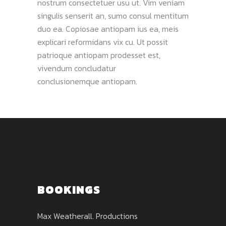
nostrum consectetuer usu ut. Vim veniam
singulis senserit an, sumo consul mentitum
duo ea. Copiosae antiopam ius ea, meis
explicari reformidans vix cu. Ut possit
patrioque antiopam prodesset est,
vivendum concludatur
conclusionemque antiopam.
BOOKINGS
Max Weatherall. Productions