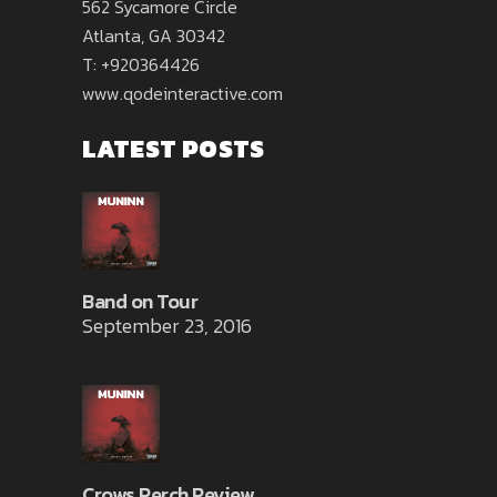
562 Sycamore Circle
Atlanta, GA 30342
T: +920364426
www.qodeinteractive.com
LATEST POSTS
Band on Tour
September 23, 2016
Crows Perch Review