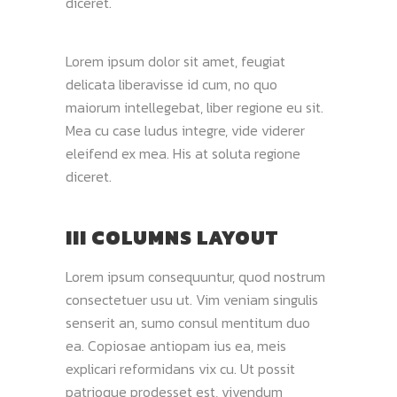
diceret.
Lorem ipsum dolor sit amet, feugiat
delicata liberavisse id cum, no quo
maiorum intellegebat, liber regione eu sit.
Mea cu case ludus integre, vide viderer
eleifend ex mea. His at soluta regione
diceret.
III COLUMNS LAYOUT
Lorem ipsum consequuntur, quod nostrum
consectetuer usu ut. Vim veniam singulis
senserit an, sumo consul mentitum duo
ea. Copiosae antiopam ius ea, meis
explicari reformidans vix cu. Ut possit
patrioque prodesset est, vivendum