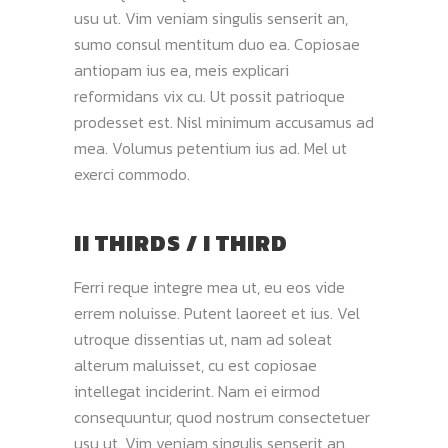
usu ut. Vim veniam singulis senserit an,
sumo consul mentitum duo ea. Copiosae
antiopam ius ea, meis explicari
reformidans vix cu. Ut possit patrioque
prodesset est. Nisl minimum accusamus ad
mea. Volumus petentium ius ad. Mel ut
exerci commodo.
II THIRDS / I THIRD
Ferri reque integre mea ut, eu eos vide
errem noluisse. Putent laoreet et ius. Vel
utroque dissentias ut, nam ad soleat
alterum maluisset, cu est copiosae
intellegat inciderint. Nam ei eirmod
consequuntur, quod nostrum consectetuer
usu ut. Vim veniam singulis senserit an,