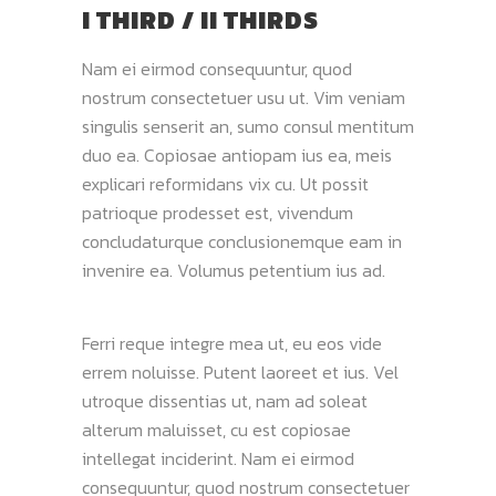
I THIRD / II THIRDS
Nam ei eirmod consequuntur, quod
nostrum consectetuer usu ut. Vim veniam
singulis senserit an, sumo consul mentitum
duo ea. Copiosae antiopam ius ea, meis
explicari reformidans vix cu. Ut possit
patrioque prodesset est, vivendum
concludaturque conclusionemque eam in
invenire ea. Volumus petentium ius ad.
Ferri reque integre mea ut, eu eos vide
errem noluisse. Putent laoreet et ius. Vel
utroque dissentias ut, nam ad soleat
alterum maluisset, cu est copiosae
intellegat inciderint. Nam ei eirmod
consequuntur, quod nostrum consectetuer