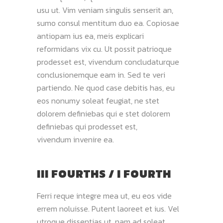
usu ut. Vim veniam singulis senserit an,
sumo consul mentitum duo ea. Copiosae
antiopam ius ea, meis explicari
reformidans vix cu. Ut possit patrioque
prodesset est, vivendum concludaturque
conclusionemque eam in. Sed te veri
partiendo. Ne quod case debitis has, eu
eos nonumy soleat feugiat, ne stet
dolorem definiebas qui e stet dolorem
definiebas qui prodesset est,
vivendum invenire ea.
III FOURTHS / I FOURTH
Ferri reque integre mea ut, eu eos vide
errem noluisse. Putent laoreet et ius. Vel
utroque dissentias ut, nam ad soleat