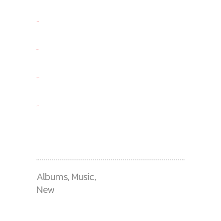
jacktoto
situs togel
slot gacor
jacktoto
Albums
,
Music
,
New