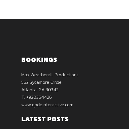
BOOKINGS
Max Weatherall. Productions
562 Sycamore Circle
Atlanta, GA 30342
T: +920364426
www.qodeinteractive.com
LATEST POSTS