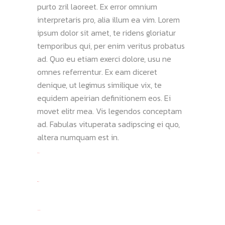
purto zril laoreet. Ex error omnium
interpretaris pro, alia illum ea vim. Lorem
ipsum dolor sit amet, te ridens gloriatur
temporibus qui, per enim veritus probatus
ad. Quo eu etiam exerci dolore, usu ne
omnes referrentur. Ex eam diceret
denique, ut legimus similique vix, te
equidem apeirian definitionem eos. Ei
movet elitr mea. Vis legendos conceptam
ad. Fabulas vituperata sadipscing ei quo,
altera numquam est in.
toto togel
situs togel
link gacor