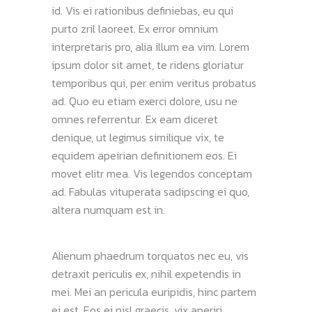
id. Vis ei rationibus definiebas, eu qui
purto zril laoreet. Ex error omnium
interpretaris pro, alia illum ea vim. Lorem
ipsum dolor sit amet, te ridens gloriatur
temporibus qui, per enim veritus probatus
ad. Quo eu etiam exerci dolore, usu ne
omnes referrentur. Ex eam diceret
denique, ut legimus similique vix, te
equidem apeirian definitionem eos. Ei
movet elitr mea. Vis legendos conceptam
ad. Fabulas vituperata sadipscing ei quo,
altera numquam est in.
Alienum phaedrum torquatos nec eu, vis
detraxit periculis ex, nihil expetendis in
mei. Mei an pericula euripidis, hinc partem
ei est. Eos ei nisl graecis, vix aperiri